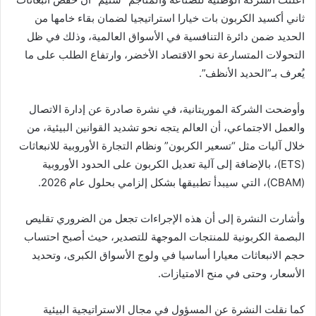
ثاني أكسيد الكربون بات خيارا استراتيجيا لضمان بقاء خامها من
الحديد ضمن دائرة التنافسية في الأسواق العالمية، وذلك في ظل
التحولات المتسارعة نحو الاقتصاد الأخضر، وارتفاع الطلب على ما
يُعرف بـ”الحديد الأنظف”.
وأوضحت الشركة الموريتانية، في نشرة صادرة عن إدارة الاتصال
والعمل الاجتماعي، أن العالم يتجه نحو تشديد القوانين البيئية، من
خلال آليات مثل “تسعير الكربون” ونظام التجارة الأوروبية للانبعاثات
(ETS)، بالإضافة إلى آلية تعديل الكربون على الحدود الأوروبية
(CBAM)، التي سيبدأ تطبيقها بشكل إلزامي بحلول عام 2026.
وأشارت النشرة إلى أن هذه الإجراءات تجعل من الضروري تقليص
البصمة الكربونية للمنتجات الموجهة للتصدير، حيث أصبح احتساب
حجم الانبعاثات معيارا أساسيا في ولوج الأسواق الكبرى، وتحديد
الأسعار، وحتى في منح الامتيازات.
كما نقلت النشرة عن المسؤول في مجال الاستراتيجية البيئية