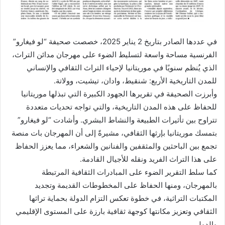
في عددها الصادر بتاريخ 2 يناير 2025، خصصت صحيفة “لو فيغارو”
الفرنسية مساحة واسعة لتسليط الضوء على مهرجان مدائن التراث،
الذي يُنظم سنويًا في موريتانيا لإحياء التراث الثقافي والإنساني
للمدن التاريخية الأربع: شنقيط، وادان، تيشيت، وولاتة.
وأبرزت الصحيفة في تقريرها الجهود الكبيرة التي تبذلها موريتانيا
للحفاظ على هذه المدن التاريخية، والتي تواجه تحديات متعددة
تتراوح بين تأثيرات الطبيعة والنشاط البشري. وأشادت “لو فيغارو”
بتمسك موريتانيا بإرثها الثقافي، مشيرةً إلى أن المهرجان بات منصة
تجمع بين الباحثين والمثقفين والفنانين والشعراء، مما يعزز الحفاظ
على هذا التراث الفريد ونقله للأجيال القادمة.
كما سلط التقرير الضوء على المبادرات الثقافية المرتبطة
بالمهرجان، ومنها الحفاظ على المخطوطات القديمة وتجديد
المكتبات التراثية، في خطوة تعكس التزام الدولة بحماية تراثها
الثقافي وتعزيز مكانتها كوجهة ثقافية بارزة على المستوى الإقليمي
والدولي.