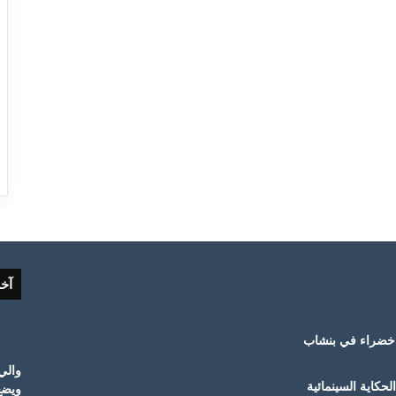
آخ
خضراء في بنشاب
والي
حكاية السينمائية
ويضع