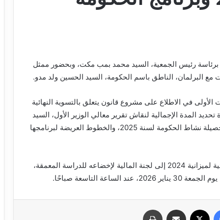
ة، برئاسة رئيس الجمعية، السيد محمد بمب مكت، وبحضور ممثل
ات مع البرلمان، الناطق باسم الحكومة، السيد الحسين ولد مدو.
لأولى في الاطلاع على مشروع قانون يتعلق بالتسوية النهائية
انية لإعادة تحديد المدة الإجمالية لنقاش تقرير معالي الوزير الأول، السيد
المختار ولد أجاي، المقدم أمام الجمعية الوطنية حول حصيلة نشاط الحكومة لسنة 2025، والخطوط العريضة لبرنامجها
وقرر مؤتمر الرؤساء إحالة مشروع قانون التسوية النهائية لميزانية 2024 إلى لجنة المالية لإخضاعه للدراسة المعمقة،
عة التاسعة صباحًا.
فيسبوك
X
مشاركة عبر البريد
طباعة