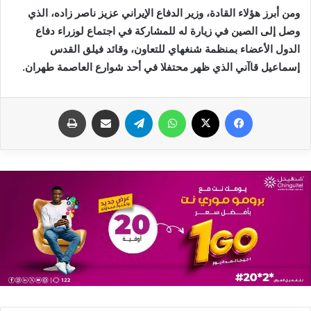
‬إسماعيل‭ ‬قاآني‭ ‬الذي‭ ‬ظهر‭ ‬محتفلا‭ ‬في‭ ‬أحد‭ ‬شوارع‭ ‬العاصمة‭ ‬طهران‭.‬
فيسبوك
X
واتساب
تيلقرام
مشاركة عبر البريد
طباعة