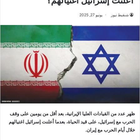
أعلنت إسرائيل اغتيالهم؟
شنقيط نيوز
يونيو 27, 2025
‬خلال‭ ‬أيام‭ ‬الحرب‭ ‬مع‭ ‬إيران‭.‬