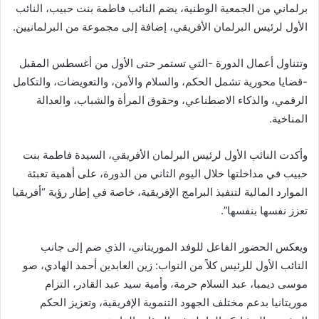
برلماني من الجمعية الوطنية، يضم النائب فاطمة بنت حبيب، النائب
الأول لرئيس البرلمان الأفريقي، إضافة إلى مجموعة من البرلمانيين.
وتتناول أعمال الدورة -التي تستمر حتى الأول من أغسطس المقبل
-قضايا محورية تشمل الحكم، والسلام والأمن، والتعويضات، والتكامل
الرقمي، والذكاء الاصطناعي، وحقوق المرأة والشباب، والعدالة
المناخية.
وأكدت النائب الأول لرئيس البرلمان الأفريقي، السيدة فاطمة بنت
حبيب في مداخلتها خلال اليوم الثاني من الدورة، على أهمية تعبئة
الموارد المالية لتنفيذ البرامج الإفريقية، خاصة في إطار رؤية “أفريقيا
تعزز نفسها بنفسها”.
ويعكس الحضور الفاعل للوفد الموريتاني، الذي ضم إلى جانب
النائب الأول للرئيس كلاً من النواب: زين العابدين أحمد الهادي، صو
موسى ديمبا، عبد السلام حرمة، وأمية سيد عبد القادر، التزام
موريتانيا بدعم مختلف الجهود التنموية الإفريقية، وتعزيز الحكم