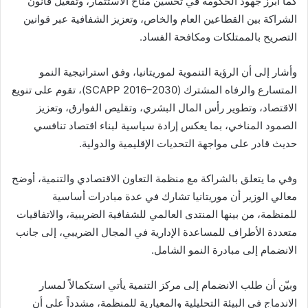
كما أبرز جهود الحكومة في تحسين مناخ الاستثمار، وتفعيل قانون
الشراكة بين القطاعين العام والخاص، وتعزيز الشفافية عبر قوانين
التصريح بالممتلكات ومكافحة الفساد.
وأشار إلى أن الرؤية التنموية لموريتانيا، وفق استراتيجية النمو
المتسارع والرفاه المشترك (SCAPP 2016–2030)، تقوم على تنويع
الاقتصاد، وتطوير رأس المال البشري، وتقليص الفوارق، وتعزيز
الصمود المناخي، بما يعكس إرادة سياسية لبناء اقتصاد تنافسي
حديث قادر على مواجهة التحديات الإقليمية والدولية.
وفي ما يتعلق بالشراكة مع منظمة التعاون الاقتصادي والتنمية، أوضح
معالي الوزير أن موريتانيا تشارك في عدة مبادرات أساسية
للمنظمة، من بينها المنتدى العالمي للشفافية الضريبية، والاتفاقيات
متعددة الأطراف للمساعدة الإدارية في المجال الضريبي، إلى جانب
الانضمام إلى مبادرة النمو الشامل.
وبيّن أن طلب الانضمام إلى مركز التنمية يأتي استكمالاً لمسار
الاندماج في البيئة التحليلية والمعيارية للمنظمة، مشدداً على أن