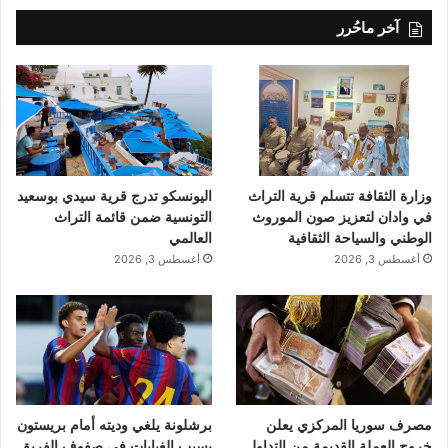
آخر ماحُرر
وزارة الثقافة تتسلم قرية التراث
اليونسكو تدرج قرية سيدي بوسعيد
في وادان لتعزيز صون الموروث
التونسية ضمن قائمة التراث
الوطني والسياحة الثقافية
العالمي
أغسطس 3, 2026
أغسطس 3, 2026
مصرف سوريا المركزي يعلن
برشلونة يلغي وديته أمام بريستون
خروج العملة القديمة من التداول
بسبب الغيابات في صفوف الفريق