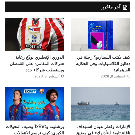
آخر ماحُرر
كيف يكتب السيناريو؟ رحلة في
الدوري الإنجليزي يودّع رعاية
دهاليز الكلاسيكيات وفن الحكاية
شركات المقامرة على القمصان
السينمائية
ويستقطب شركاء جدد
أغسطس 8, 2026
أغسطس 8, 2026
الإمارات وقطر تدينان استهداف
برشلونة و1xBet وصيف التحولات
ناقلة تابعة لـ«أدنوك» في مضيق
الكبرى: كيف ترسم الانتقالات