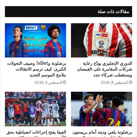
مقالات ذات صلة
الدوري الإنجليزي يودّع رعاية
برشلونة و1xBet وصيف التحولات
شركات المقامرة على القمصان
الكبرى: كيف ترسم الانتقالات
ويستقطب شركاء جدد
ملامح الموسم الجديد
أغسطس 8, 2026
أغسطس 5, 2026
برشلونة يلغي وديته أمام بريستون
الفيفا يفتح إجراءات انضباطية بحق