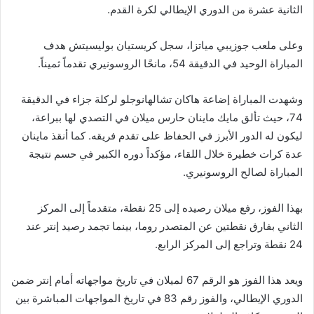
الثانية عشرة من الدوري الإيطالي لكرة القدم.
وعلى ملعب جوزيبي مياتزا، سجل كريستيان بوليسيتش هدف
المباراة الوحيد في الدقيقة 54، مانحًا الروسونيري تقدماً ثميناً.
وشهدت المباراة إضاعة هاكان تشالهانوجلو لركلة جزاء في الدقيقة
74، حيث تألق مايك ماينان حارس ميلان في التصدي لها ببراعة،
ليكون له الدور الأبرز في الحفاظ على تقدم فريقه. كما أنقذ ماينان
عدة كرات خطيرة خلال اللقاء، مؤكداً دوره الكبير في حسم نتيجة
المباراة لصالح الروسونيري.
بهذا الفوز، رفع ميلان رصيده إلى 25 نقطة، متقدماً إلى المركز
الثاني بفارق نقطتين عن المتصدر روما، بينما تجمد رصيد إنتر عند
24 نقطة وتراجع إلى المركز الرابع.
ويعد هذا الفوز هو الرقم 67 لميلان في تاريخ مواجهاته أمام إنتر ضمن
الدوري الإيطالي، والفوز رقم 83 في تاريخ المواجهات المباشرة بين