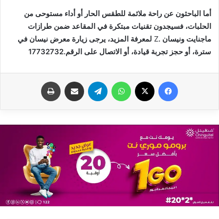
‬ماجنايت‭ ‬ونيسان‭ ‬
Z
‬سترة،‭ ‬أو‭ ‬حجز‭ ‬تجربة‭ ‬قيادة،‭ ‬أو‭ ‬الاتصال‭ ‬على‭ ‬الرقم‭ ‬17732732‭.‬
فيسبوك
X
واتساب
تيلقرام
مشاركة عبر البريد
طباعة