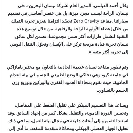
‬سياراتنا‭. ‬مقاعد‭ ‬
Gravity
‭ ‬
Zero
‬إلى‭ ‬تجربة‭ ‬أكثر‭ ‬متعة‮»‬‭.‬
‬الجسم‭ ‬بالتساوي‭.‬