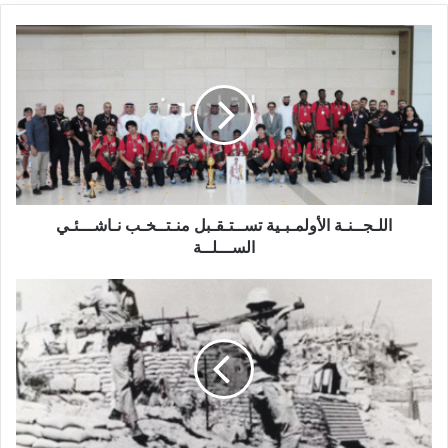
اللـجــنـة الأولمـبـية تســتـقـبل منـتــخـب نـاشـــئـي
الســـلــة