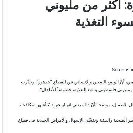
: أكثر من مليوني
وء التغذية
Screensh
مي، أنّ الوضع الصحي والإنساني في القطاع “يتدهور”. وحذّرت
ر من مليوني فلسطيني بسوء التغذية، خصوصاً الأطفال”.
كما أكدت أنّ الاحتلال الصهيوني يمنع إدخال لقاحات شلل الأطفال، موضحةً أنّ ذلك يعني انهيار جهود 7 أشهر لمكافحة
طر الصحية والبيئية وتفشّي الإسهال والأمراض الجلدية في قطاع