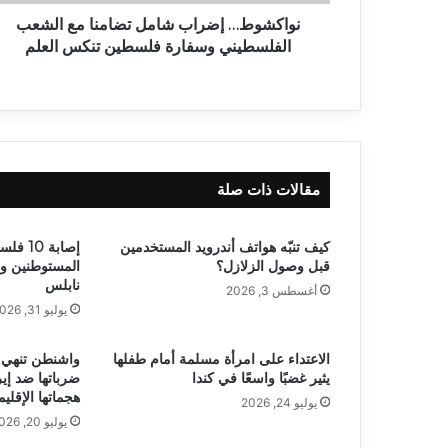
نواكشوط… إضراب شامل تضامنا مع الشعب
الفلسطيني وسفارة فلسطين تنكس العلم
مقالات ذات صلة
كيف تنبّه هواتف أندرويد المستخدمين
إصابة 0
قبل وصول الزلازل؟
المستوطنين و
نابلس
أغسطس 3, 2026
يوليو 31, 2026
الاعتداء على امرأة مسلمة أمام طفلها
واشنطن تنهي ا
يثير غضبًا واسعًا في كندا
ضرباتها ضد إي
هجماتها الإقليم
يوليو 24, 2026
يوليو 20, 2026