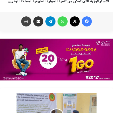
‬الاستراتيجية‭ ‬التي‭ ‬تمكن‭ ‬من‭ ‬تنمية‭ ‬الموارد‭ ‬الطبيعية‭ ‬لمملكة‭ ‬البحرين‭.‬
فيسبوك
X
واتساب
تيلقرام
مشاركة عبر البريد
طباعة