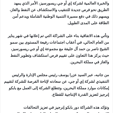
‬الطاقة‭ ‬على‭ ‬المدى‭ ‬الطويل‭.‬
‬والغاز‭ ‬في‭ ‬مملكة‭ ‬البحرين‭.‬
‬إنرجيز‭ ‬لتعزيز‭ ‬القدرة‭ ‬الإنتاجية‭ ‬للقطاع‭.‬