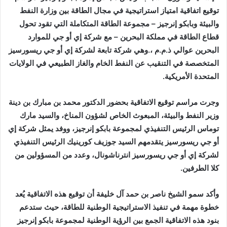
‬المتحدة‭ ‬الأمريكية‭.‬
‬كلا‭ ‬الطرفين‭.‬