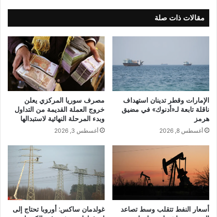
مقالات ذات صلة
الإمارات وقطر تدينان استهداف
مصرف سوريا المركزي يعلن
ناقلة تابعة لـ«أدنوك» في مضيق
خروج العملة القديمة من التداول
هرمز
وبدء المرحلة النهائية لاستبدالها
أغسطس 8, 2026
أغسطس 3, 2026
أسعار النفط تتقلب وسط تصاعد
غولدمان ساكس: أوروبا تحتاج إلى