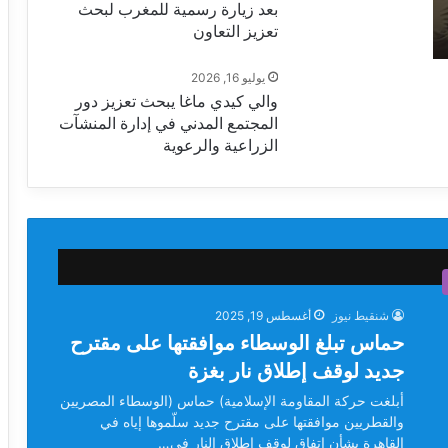
بعد زيارة رسمية للمغرب لبحث
تعزيز التعاون
يوليو 16, 2026
والي كيدي ماغا يبحث تعزيز دور
المجتمع المدني في إدارة المنشآت
الزراعية والرعوية
شنقيط نيوز
أغسطس 19, 2025
حماس تبلغ الوسطاء موافقتها على مقترح
جديد لوقف إطلاق نار بغزة
‬القاهرة‭ ‬بشأن‭ ‬اتفاق‭ ‬لوقف‭ ‬إطلاق‭ ‬النار‭ ‬في‭…