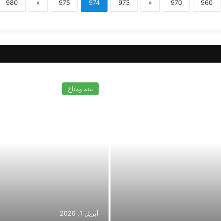
980
»
975
974
973
«
970
960
بيئة ومناخ
أبريل 1, 2026