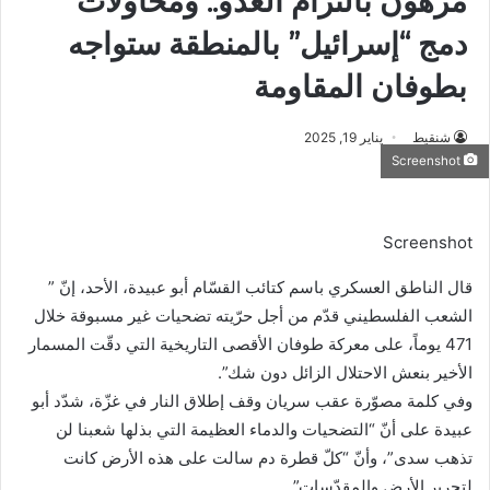
مرهون بالتزام العدو.. ومحاولات
دمج “إسرائيل” بالمنطقة ستواجه
بطوفان المقاومة
شنقيط
يناير 19, 2025
Screenshot
Screenshot
قال الناطق العسكري باسم كتائب القسّام أبو عبيدة، الأحد، إنّ ”
الشعب الفلسطيني قدّم من أجل حرّيته تضحيات غير مسبوقة خلال
471 يوماً، على معركة طوفان الأقصى التاريخية التي دقّت المسمار
الأخير بنعش الاحتلال الزائل دون شك”.
وفي كلمة مصوّرة عقب سريان وقف إطلاق النار في غزّة، شدّد أبو
عبيدة على أنّ “التضحيات والدماء العظيمة التي بذلها شعبنا لن
تذهب سدى”، وأنّ “كلّ قطرة دم سالت على هذه الأرض كانت
لتحرير الأرض والمقدّسات”.