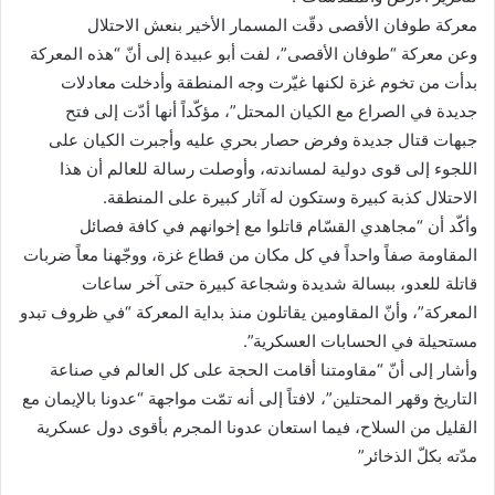
معركة طوفان الأقصى دقّت المسمار الأخير بنعش الاحتلال
وعن معركة “طوفان الأقصى”، لفت أبو عبيدة إلى أنّ “هذه المعركة
بدأت من تخوم غزة لكنها غيّرت وجه المنطقة وأدخلت معادلات
جديدة في الصراع مع الكيان المحتل”، مؤكّداً أنها أدّت إلى فتح
جبهات قتال جديدة وفرض حصار بحري عليه وأجبرت الكيان على
اللجوء إلى قوى دولية لمساندته، وأوصلت رسالة للعالم أن هذا
الاحتلال كذبة كبيرة وستكون له آثار كبيرة على المنطقة.
وأكّد أن “مجاهدي القسّام قاتلوا مع إخوانهم في كافة فصائل
المقاومة صفاً واحداً في كل مكان من قطاع غزة، ووجّهنا معاً ضربات
قاتلة للعدو، ببسالة شديدة وشجاعة كبيرة حتى آخر ساعات
المعركة”، وأنّ المقاومين يقاتلون منذ بداية المعركة “في ظروف تبدو
مستحيلة في الحسابات العسكرية”.
وأشار إلى أنّ “مقاومتنا أقامت الحجة على كل العالم في صناعة
التاريخ وقهر المحتلين”، لافتاً إلى أنه تمّت مواجهة “عدونا بالإيمان مع
القليل من السلاح، فيما استعان عدونا المجرم بأقوى دول عسكرية
مدّته بكلّ الذخائر”