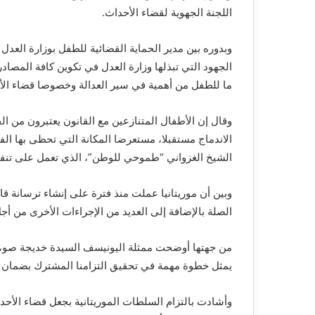
اللجنة الجهوية لقضاء الأحداث.
وبدوره بين مدير الحماية القضائية للطفل بوزارة الع
الجهود التي تبذلها وزارة العدل في تكوين كافة المصا
ما للطفل من أهمية في سير العدالة وخصوصا قضاء الأ
وقال إن الأطفال المتنازعين مع القانون يعتبرون من ا
الاندماج مستقبلا، مستعرضا المكانة التي تحظى بها ال
الشيخ الغزواني “طموحي للوطن”، الذي تعمل على تنفيذه
وبين أن موريتانيا عملت منذ فترة على إنشاء ترسانة ق
الصلة بالإضافة إلى العديد من الإجراءات الأخرى من أجل
من جهتها أوضحت ممثلة اليونيسف السيدة خديجة صو، أن
يمثل خطوة مهمة في تحقيق التزامنا المشترك بضمان حم
وأشادت بالتزام السلطات الموريتانية بجعل قضاء الأح