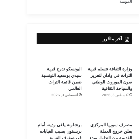
آخر ماحُرر
وزارة الثقافة تتسلم قرية
اليونسكو تدرج قرية
التراث في وادان لتعزيز
سيدي بوسعيد التونسية
صون الموروث الوطني
ضمن قائمة التراث
والسياحة الثقافية
العالمي
أغسطس 3, 2026
أغسطس 3, 2026
مصرف سوريا المركزي
برشلونة يلغي وديته أمام
يعلن خروج العملة
بريستون بسبب الغيابات
القديمة من التداول وبدء
في صفوف الفريق