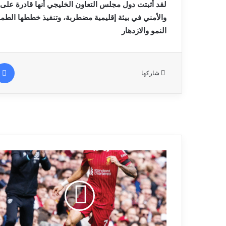
‬النمو‭ ‬والازدهار‭
شاركها