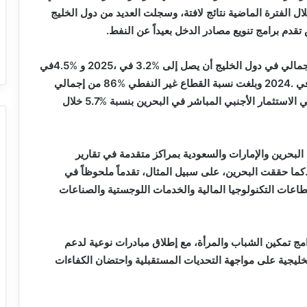
‭ ‬في‭ ‬2025،‭ ‬و4‭.‬5
%
%
%
%