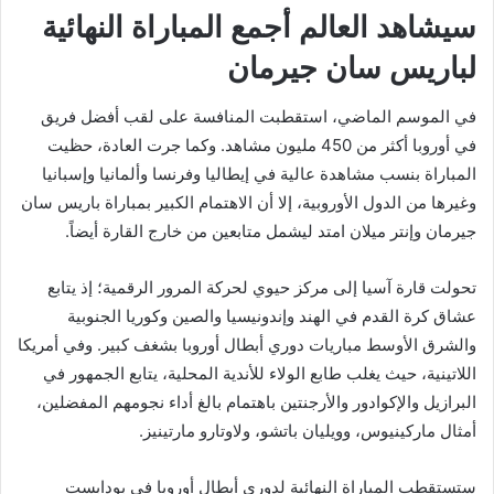
سيشاهد العالم أجمع المباراة النهائية
لباريس سان جيرمان
في الموسم الماضي، استقطبت المنافسة على لقب أفضل فريق
في أوروبا أكثر من 450 مليون مشاهد. وكما جرت العادة، حظيت
المباراة بنسب مشاهدة عالية في إيطاليا وفرنسا وألمانيا وإسبانيا
وغيرها من الدول الأوروبية، إلا أن الاهتمام الكبير بمباراة باريس سان
جيرمان وإنتر ميلان امتد ليشمل متابعين من خارج القارة أيضاً.
تحولت قارة آسيا إلى مركز حيوي لحركة المرور الرقمية؛ إذ يتابع
عشاق كرة القدم في الهند وإندونيسيا والصين وكوريا الجنوبية
والشرق الأوسط مباريات دوري أبطال أوروبا بشغف كبير. وفي أمريكا
اللاتينية، حيث يغلب طابع الولاء للأندية المحلية، يتابع الجمهور في
البرازيل والإكوادور والأرجنتين باهتمام بالغ أداء نجومهم المفضلين،
أمثال ماركينيوس، وويليان باتشو، ولاوتارو مارتينيز.
ستستقطب المباراة النهائية لدوري أبطال أوروبا في بودابست