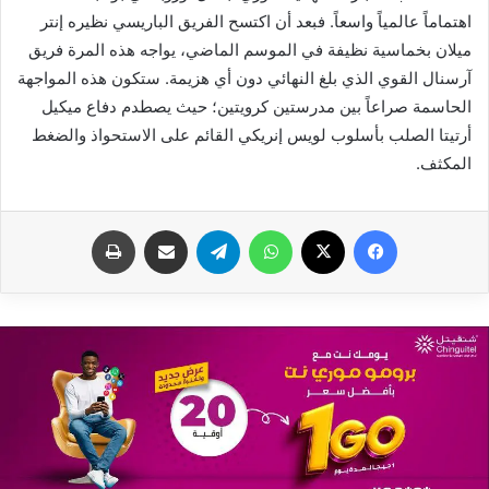
اهتماماً عالمياً واسعاً. فبعد أن اكتسح الفريق الباريسي نظيره إنتر
ميلان بخماسية نظيفة في الموسم الماضي، يواجه هذه المرة فريق
آرسنال القوي الذي بلغ النهائي دون أي هزيمة. ستكون هذه المواجهة
الحاسمة صراعاً بين مدرستين كرويتين؛ حيث يصطدم دفاع ميكيل
أرتيتا الصلب بأسلوب لويس إنريكي القائم على الاستحواذ والضغط
المكثف.
فيسبوك
X
واتساب
تيلقرام
مشاركة عبر البريد
طباعة