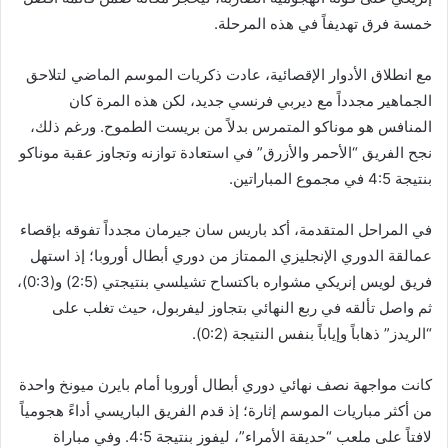
خمسة فرق تهديفاً في هذه المرحلة.
مع انطلاق الأدوار الإقصائية، عادت ذكريات الموسم الماضي لتلاحق
الجماهير مجدداً مع ديربي فرنسي جديد، لكن هذه المرة كان
المنافس هو موناكو المتمرس بدلاً من بريست الطموح. ورغم ذلك،
نجح الفريق “الأحمر والأزرق” في استعادة توازنه وتجاوز عقبة موناكو
بنتيجة 4:5 في مجموع المباراتين.
في المراحل المتقدمة، أكد باريس سان جيرمان مجدداً تفوقه بإقصاء
عمالقة الدوري الإنجليزي الممتاز من دوري أبطال أوروبا؛ إذ استهل
فريق لويس إنريكي مشواره باكتساح تشيلسي بنتيجتي (2:5) و(0:3)،
ثم واصل تألقه في ربع النهائي بتجاوز ليفربول، حيث تغلب على
“الريدز” ذهاباً وإياباً بنفس النتيجة (0:2).
كانت مواجهة نصف نهائي دوري أبطال أوروبا أمام بايرن ميونخ واحدة
من أكثر مباريات الموسم إثارة؛ إذ قدم الفريق الباريسي أداءً هجومياً
لافتاً على ملعب “حديقة الأمراء”، ليفوز بنتيجة 4:5. وفي مباراة