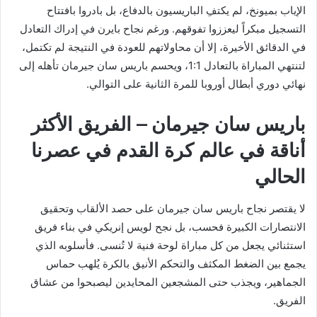
الإياب بميونخ، لم يكتفِ الباريسيون بالدفاع، بل بادروا بافتتاح
التسجيل مبكراً ليعززوا تفوقهم. ورغم نجاح بايرن في إدراك التعادل
في الدقائق الأخيرة، إلا أن محاولاتهم للعودة في النتيجة لم تكتمل،
لتنتهي المباراة بالتعادل 1:1، ويحسم باريس سان جيرمان تأهله إلى
نهائي دوري أبطال أوروبا للمرة الثانية على التوالي.
باريس سان جيرمان – الفريق الأكثر
أناقة في عالم كرة القدم في عصرنا
الحالي
لا يقتصر نجاح باريس سان جيرمان على حصد الألقاب وتحقيق
الانتصارات الكبيرة فحسب، بل نجح لويس إنريكي في بناء فريق
استثنائي يجعل من كل مباراة لوحة فنية لا تُنسى. فأسلوبه الذي
يجمع بين الضغط المكثف والتحكم الأنيق بالكرة يُلهب حماس
الجماهير، ويجذب حتى المشجعين المحايدين ليصبحوا من عشاق
الفريق.