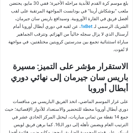
بلغ موسم كرة القدم للأندية مراحله الأخيرة؛ ففي 30 مايو، يحتضن
ملعب “بوشكاش أرينا” في بودابست المواجهة المرتقبة على لقب
أفضل فريق في القارة الأوروبية. وسيدافع باريس سان جيرمان،
الشريك الرسمي لـ
1xBet
، عن لقبه في دوري أبطال أوروبا أمام
آرسنال الذي لا يزال سجله خالياً من الهزائم. وتترقب الجماهير
مباراة استثنائية تجمع بين مدرستين كرويتين مختلفتين، في مواجهة
لا تُفوت.
الاستقرار مؤشر على التميز: مسيرة
باريس سان جيرمان إلى نهائي دوري
أبطال أوروبا
على غرار الموسم الماضي، اتخذ الفريق الباريسي من منافسات
دوري أبطال أوروبا محطة للتحضير والاستعداد للأدوار الإقصائية؛ حيث
جمع 14 نقطة من ثماني مباريات، ليحتل المركز الحادي عشر في
الترتيب العام ويضمن تأهله إلى دور الـ16. كما برهن فريق لويس
إنريكي على قوته الهجومية الضاربة، ليحجز مكانه ضمن قائمة أفضل