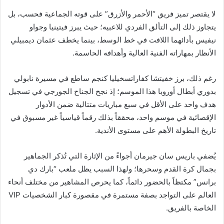
لا يقتصر تميز فريق “الأحمر والأزرق” على قوته الجماعية فحسب، بل
يتجاوز ذلك إلى التألق الفردي للاعبيه؛ حيث يبرز فيتينيا وجواو
نيفيس بأدائهما اللافت في خط الوسط، بينما يخطف عثمان ديمبيلي
الأنظار بمهاراته الفنية العالية وأهدافه الحاسمة.
رغم ذلك، برز خفيتشا كفاراتسخيليا كنجم ساطع في مسيرة نابولي
بدوري أبطال أوروبا هذا الموسم؛ إذ نجح الجناح الجورجي في تسجيل
هدف واحد على الأقل في سبع مباريات متتالية ضمن الأدوار
الإقصائية في موسم واحد، محققاً بذلك رقماً قياسياً غير مسبوق في
تاريخ البطولة الأهم على مستوى الأندية.
يُضفي باريس سان جيرمان أجواءً من الإثارة التي تُذكر الجماهير
بجمال كرة القدم وسحرها؛ ولهذا السبب يظل ملعب “بارك دي
برانس” مكتظاً بالحضور دائماً، كما يحرص المشاهير من مختلف أنحاء
العالم على التواجد بصفة مستمرة في مقصورة كبار الشخصيات VIP
الخاصة بالفريق.