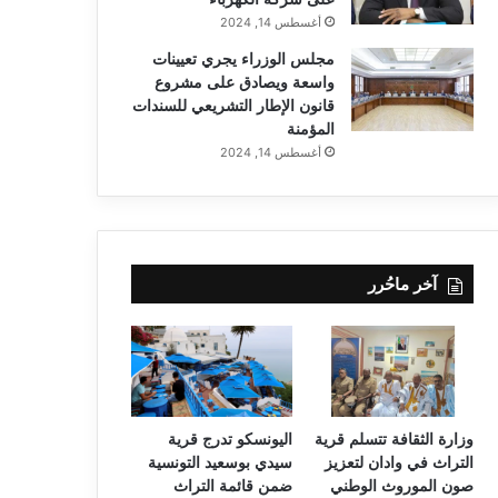
أغسطس 14, 2024
مجلس الوزراء يجري تعيينات
واسعة ويصادق على مشروع
قانون الإطار التشريعي للسندات
المؤمنة
أغسطس 14, 2024
آخر ماحُرر
وزارة الثقافة تتسلم قرية
اليونسكو تدرج قرية
التراث في وادان لتعزيز
سيدي بوسعيد التونسية
صون الموروث الوطني
ضمن قائمة التراث