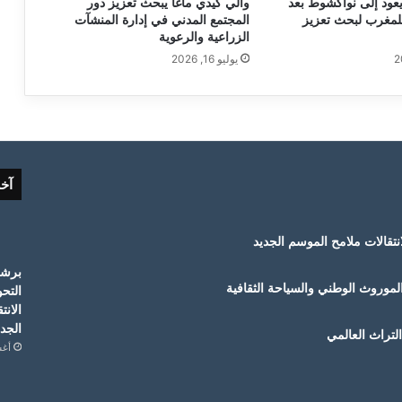
يعود إلى نواكشوط بعد
والي كيدي ماغا يبحث تعزيز دور
لمغرب لبحث تعزيز
المجتمع المدني في إدارة المنشآت
الزراعية والرعوية
يوليو 16, 2026
آخ
لموروث الوطني والسياحة الثقافية
التح
الانت
الجدي
لتراث العالمي
أغسط