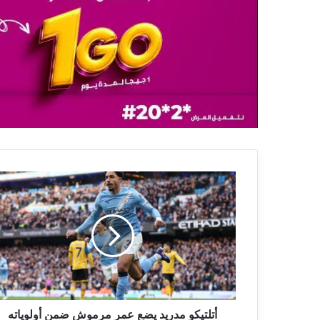
أتلتيكو مدريد يضع عمر مرموش ضمن أولوياته