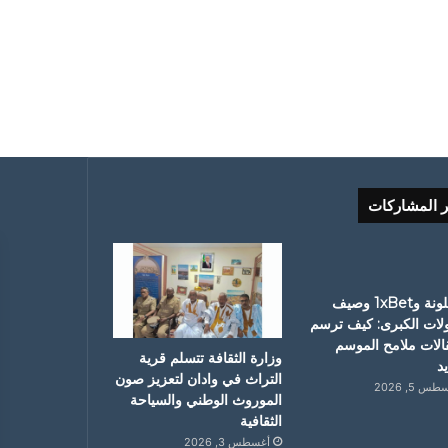
ر المشاركات
برشلونة و1xBet وصيف
ولات الكبرى: كيف ترسم
قالات ملامح الموسم
وزارة الثقافة تتسلم قرية
د
التراث في وادان لتعزيز صون
س 5, 2026
الموروث الوطني والسياحة
الثقافية
أغسطس 3, 2026