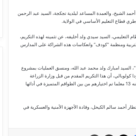
أحمد الشيخ، والعمدة المساعد لبلدية تجكجة، السيد عبد الرحمن
ري قطاع التعليم الأساسي في الولاية.
ام التعليمي، السيد سيدي ولد أخليفه، عن تثمينه لهذه التكريم،
 التربية ومنظمة “كودف” وانعكاسات هذه الشراكة على المدارس
لسيد امبارك ولد محمد عبد الله، ومنسق العمليات بمشروع
 كولوبالي، أن هذا التكريم المقدم من قبل وزارة الزراعة
الأمريكية والمنفذ من طرف منظمة “كودف”، استفاد منه 13 معلما تم اختيارهم من بين الطواقم المتميزة في أدائها
ر أحمد سالم الكيحل، وقادة الأجهزة الأمنية والعسكرية في
فيسبوك
X
مشاركة عبر البريد
طباعة