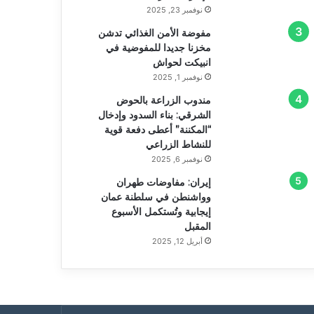
نوفمبر 23, 2025
مفوضة الأمن الغذائي تدشن
مخزنا جديدا للمفوضية في
انبيكت لحواش
نوفمبر 1, 2025
مندوب الزراعة بالحوض
الشرقي: بناء السدود وإدخال
“المكننة” أعطى دفعة قوية
للنشاط الزراعي
نوفمبر 6, 2025
إيران: مفاوضات طهران
وواشنطن في سلطنة عمان
إيجابية وتُستكمل الأسبوع
المقبل
أبريل 12, 2025