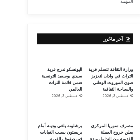
آخر ماحُرر
وزارة الثقافة تتسلم قرية
اليونسكو تدرج قرية
التراث في وادان لتعزيز
سيدي بوسعيد التونسية
صون الموروث الوطني
ضمن قائمة التراث
والسياحة الثقافية
العالمي
أغسطس 3, 2026
أغسطس 3, 2026
مصرف سوريا المركزي
برشلونة يلغي وديته أمام
يعلن خروج العملة
بريستون بسبب الغيابات
القديمة من التداول وبدء
في صفوف الفريق