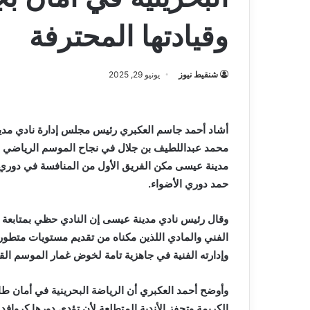
وقيادتها المحترفة
شنقيط نيوز
يونيو 29, 2025
‬حمد‭ ‬دوري‭ ‬الأضواء‭.‬
‬وإدارته‭ ‬الفنية‭ ‬في‭ ‬جاهزية‭ ‬تامة‭ ‬لخوض‭ ‬غمار‭ ‬الموسم‭ ‬القادم‭ ‬بهدف‭ ‬واضح‭ ‬وهو‭ ‬الصعود‭ ‬للدوري‭ ‬الممتاز‭.‬