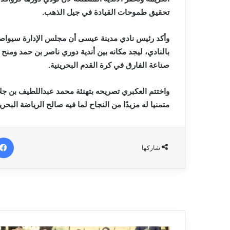
‬تحقيق‭ ‬طموحات‭ ‬القيادة‭ ‬في‭ ‬جيل‭ ‬الذهب‭.‬
‬صناعة‭ ‬الفارق‭ ‬في‭ ‬كرة‭ ‬القدم‭ ‬البحرينية‭.‬
‬متمنيا‭ ‬له‭ ‬مزيدًا‭ ‬من‭ ‬النجاح‭ ‬لما‭ ‬فيه‭ ‬صالح‭ ‬الرياضة‭ ‬البحرينية‭ ‬بكل‭ ‬ألعابها‭ ‬وفئاتها‭.‬
شاركها