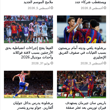
ويستقطب شركاء جدد
ملامح الموسم الجديد
أغسطس 8, 2026
أغسطس 5, 2026
برشلونة يلغي وديته أمام بريستون
الفيفا يفتح إجراءات انضباطية بحق
بسبب الغيابات في صفوف الفريق
الأرجنتين بسبب لافتة فوكلاند
الإنجليزي
وأحداث مونديال 2026
أغسطس 3, 2026
يوليو 31, 2026
باريس سان جيرمان يستهدف
برشلونة يدرس بدائل جوليان
فيران توريس بعد تعثر صفقة
ألفاريز.. جواو بيدرو يتصدر