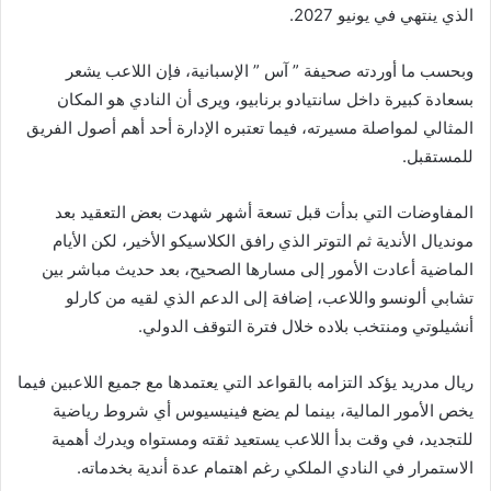
الذي ينتهي في يونيو 2027.
وبحسب ما أوردته صحيفة ” آس ” الإسبانية، فإن اللاعب يشعر
بسعادة كبيرة داخل سانتيادو برنابيو، ويرى أن النادي هو المكان
المثالي لمواصلة مسيرته، فيما تعتبره الإدارة أحد أهم أصول الفريق
للمستقبل.
المفاوضات التي بدأت قبل تسعة أشهر شهدت بعض التعقيد بعد
مونديال الأندية ثم التوتر الذي رافق الكلاسيكو الأخير، لكن الأيام
الماضية أعادت الأمور إلى مسارها الصحيح، بعد حديث مباشر بين
تشابي ألونسو واللاعب، إضافة إلى الدعم الذي لقيه من كارلو
أنشيلوتي ومنتخب بلاده خلال فترة التوقف الدولي.
ريال مدريد يؤكد التزامه بالقواعد التي يعتمدها مع جميع اللاعبين فيما
يخص الأمور المالية، بينما لم يضع فينيسيوس أي شروط رياضية
للتجديد، في وقت بدأ اللاعب يستعيد ثقته ومستواه ويدرك أهمية
الاستمرار في النادي الملكي رغم اهتمام عدة أندية بخدماته.