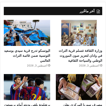
آخر ماحُرر
وزارة الثقافة تتسلم قرية التراث
اليونسكو تدرج قرية سيدي بوسعيد
في وادان لتعزيز صون الموروث
التونسية ضمن قائمة التراث
الوطني والسياحة الثقافية
العالمي
أغسطس 3, 2026
أغسطس 3, 2026
مصرف سوريا المركزي يعلن
برشلونة يلغي وديته أمام بريستون