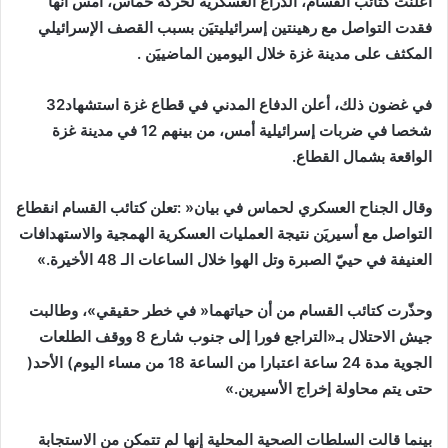
‬المكثف‭ ‬على‭ ‬مدينة‭ ‬غزة‭ ‬خلال‭ ‬اليومين‭ ‬الماضييَن‭. ‬
في‭ ‬غضون‭ ‬ذلك،‭ ‬أعلن‭ ‬الدفاع‭ ‬المدني‭ ‬في‭ ‬قطاع‭ ‬غزة‭ ‬استشهاد‭ ‬32‭
‬الواقعة‭ ‬بشمال‭ ‬القطاع‭. ‬
‬العنيفة‭ ‬في‭ ‬حييّ‭ ‬الصبرة‭ ‬وتل‭ ‬الهوا‭ ‬خلال‭ ‬الساعات‭ ‬الـ‭ ‬48‭ ‬الأخيرة‮»‬‭. ‬
‬الجوية‭ ‬مدة‭ ‬24‭ ‬ساعة‭ ‬اعتبارا‭ ‬من‭ ‬الساعة‭ ‬18‭ ‬من‭ ‬مساء‭ ‬اليوم‭ (‬الأحد‭)
‬حتى‭ ‬يتم‭ ‬محاولة‭ ‬إخراج‭ ‬الأسيرين‮»‬‭. ‬