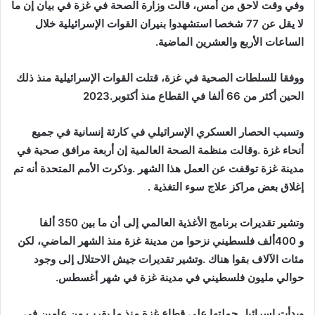
‬الساعات‭ ‬الأربع‭ ‬والعشرين‭ ‬الماضية‭. ‬
‬الحين‭ ‬أكثر‭ ‬من‭ ‬66‭ ‬ألفا‭ ‬في‭ ‬القطاع‭ ‬منذ‭ ‬أكتوبر‭ ‬2023‭. ‬
‬إغلاق‭ ‬بعض‭ ‬مراكز‭ ‬علاج‭ ‬سوء‭ ‬التغذية‭. ‬
‬حوالي‭ ‬مليون‭ ‬فلسطيني‭ ‬في‭ ‬مدينة‭ ‬غزة‭ ‬في‭ ‬شهر‭ ‬أغسطس‭. ‬