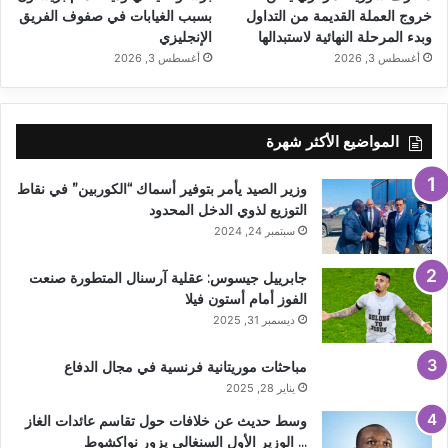
خروج العملة القديمة من التداول
بسبب الغيابات في صفوف الفريق
وبدء المرحلة النهائية لاستبدالها
الإنجليزي
أغسطس 3, 2026
أغسطس 3, 2026
المواضيع الأكثر شهرة
وزير الصيد يأمر بتوفير أسماك “الكوربين” في نقاط
التوزيع لذوي الدخل المحدود
سبتمبر 24, 2024
جابرييل جيسوس: عقلية آرسنال المتطورة صنعت
الفوز أمام أستون فيلا
ديسمبر 31, 2025
مباحثات موريتانية فرنسية في مجال الدفاع
يناير 28, 2025
وسط حديث عن خلافات حول تقاسم عائدات الغاز
… الوزير الأول السنغالي يزور نواكشوط