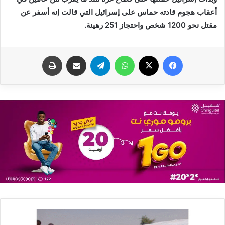
‬مقتل‭ ‬نحو‭ ‬1200‭ ‬شخص‭ ‬واحتجاز‭ ‬251‭ ‬رهينة‭.‬
فيسبوك
X
واتساب
تيلقرام
مشاركة عبر البريد
طباعة