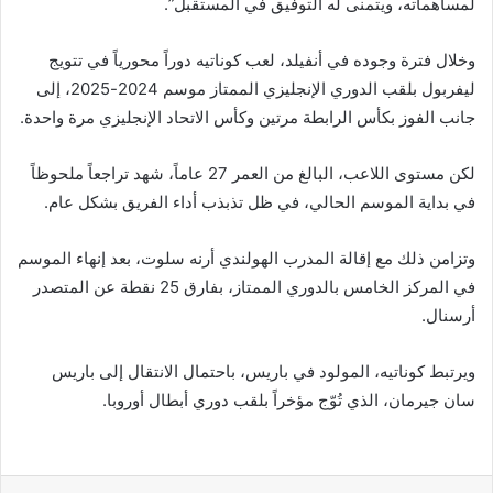
لمساهماته، ويتمنى له التوفيق في المستقبل”.
وخلال فترة وجوده في أنفيلد، لعب كوناتيه دوراً محورياً في تتويج
ليفربول بلقب الدوري الإنجليزي الممتاز موسم 2024-2025، إلى
جانب الفوز بكأس الرابطة مرتين وكأس الاتحاد الإنجليزي مرة واحدة.
لكن مستوى اللاعب، البالغ من العمر 27 عاماً، شهد تراجعاً ملحوظاً
في بداية الموسم الحالي، في ظل تذبذب أداء الفريق بشكل عام.
وتزامن ذلك مع إقالة المدرب الهولندي أرنه سلوت، بعد إنهاء الموسم
في المركز الخامس بالدوري الممتاز، بفارق 25 نقطة عن المتصدر
أرسنال.
ويرتبط كوناتيه، المولود في باريس، باحتمال الانتقال إلى باريس
سان جيرمان، الذي تُوّج مؤخراً بلقب دوري أبطال أوروبا.