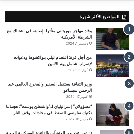
المواضيع الأكثر شهرة
وفاة مهاجر موريتاني متأثرا بإصابته في اشتباك مع
الشرطة الأمريكية
ديسمبر 1, 2024
من أجل غزة: اعتصام ليلي بنواكشوط ودعوات
لإضراب شامل يوم الاثنين
أبريل 6, 2025
وزير الثقافة يستقبل السفير والمخرج العالمي عبد
الرحمن سيساغو
أكتوبر 17, 2024
“مسؤولان” إسرائيليان لـ”واشنطن بوست”: هجماتنا
تكتيك تفاوضي للضغط في محادثات وقف النار
مارس 18, 2025
تدشين عدد من المنشآت بالقاعدة العسكرية الجوية