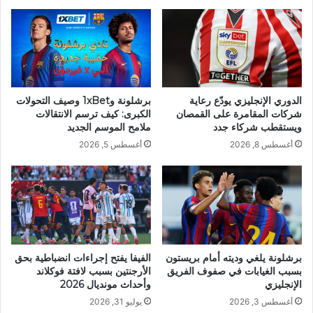
الدوري الإنجليزي يودّع رعاية
برشلونة و1xBet وصيف التحولات
شركات المقامرة على القمصان
الكبرى: كيف ترسم الانتقالات
ويستقطب شركاء جدد
ملامح الموسم الجديد
أغسطس 8, 2026
أغسطس 5, 2026
برشلونة يلغي وديته أمام بريستون
الفيفا يفتح إجراءات انضباطية بحق
بسبب الغيابات في صفوف الفريق
الأرجنتين بسبب لافتة فوكلاند
الإنجليزي
وأحداث مونديال 2026
أغسطس 3, 2026
يوليو 31, 2026