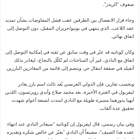
صفوف “الريدز”.
وجاء قرار الانفصال بين الطرفين عقب فشل المفاوضات بشأن تمديد
عقد اللاعب، الذي ينتهي في يونيو/حزيران المقبل، دون التوصل إلى
اتفاق نهائي.
وكان كوناتيه قد عبّر في وقت سابق عن ثقته في إمكانية التوصل إلى
اتفاق مع النادي، غير أن المباحثات لم تُكلّل بالنجاح، ليغادر بذلك
أنفيلد في صفقة انتقال حر، وينضم إلى قائمة من المغادرين البارزين.
وبحسب تقارير، فإن الدولي الفرنسي يُعد ثالث اسم بارز يغادر
ليفربول في الفترة الأخيرة، بعد محمد صلاح وأندي روبرتسون، اللذين
أنهيا بدورهما مسيرة طويلة مع النادي امتدت لتسعة أعوام شهدت
تحقيق عدة ألقاب.
وفي بيان رسمي، قال ليفربول إن كوناتيه “سيغادر النادي عند انتهاء
عقده هذا الصيف”، مضيفاً أن النادي “يعبّر عن خالص شكره وتقديره