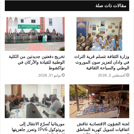
مقالات ذات صلة
وزارة الثقافة تتسلم قرية التراث
تخريج دفعتين جديدتين من الكلية
في وادان لتعزيز صون الموروث
الوطنية للقيادة والأركان في
الوطني والسياحة الثقافية
نواكشوط
أغسطس 3, 2026
يوليو 31, 2026
لجنة الشؤون الاقتصادية تناقش
موريتانيا تُسرّع الانتقال إلى
اتفاقيات لتمويل كهربة المناطق
بروتوكول IPv6 وتعزز جاهزيتها