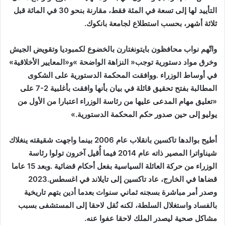
‬ثلاثة‭ ‬أشهر،‭ ‬بحسب‭ ‬استطلاع‭ ‬لجامعة‭ ‬بانكوك‭. ‬
‬وخرق‭ ‬مواد‭ ‬دستورية‭ ‬توجب‭ ‬‮«‬النزاهة‭ ‬الواضحة‮»‬‭ ‬و«المعايير‭ ‬الأخلاقية‮»‬‭
‬يوليو‭ ‬إلى‭ ‬حين‭ ‬صدور‭ ‬حكم‭ ‬المحكمة‭ ‬الدستورية‮»‬‭. ‬
‬قضاها‭ ‬في‭ ‬الخارج،‭ ‬عاد‭ ‬تاكسين‭ ‬إلى‭ ‬تايلاند‭ ‬في‭ ‬اغسطس‭ ‬2023‭.
‬مشاكل‭ ‬صحية‭ ‬ليصدر‭ ‬الملك‭ ‬لاحقا‭ ‬عفوا‭ ‬عنه‭. ‬