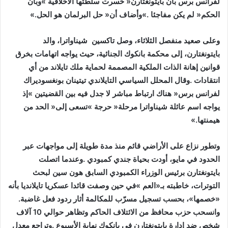
‬الحكم‭ ‬‮«‬لم‭ ‬يكن‭ ‬مفاجئا‮»‬‭. ‬وأضاف‭ ‬أن‭ ‬‮«‬حل‭ ‬البرلمان‭ ‬هو‭ ‬الحل‮»‬‭. ‬
‬هيمنتها‮»‬‭. ‬
‬‮«‬خصمها‮»‬،‭ ‬بحسب‭ ‬تسجيل‭ ‬مسرّب‭ ‬للمكالمة‭ ‬أثار‭ ‬ردود‭ ‬فعل‭ ‬غاضبة‭.