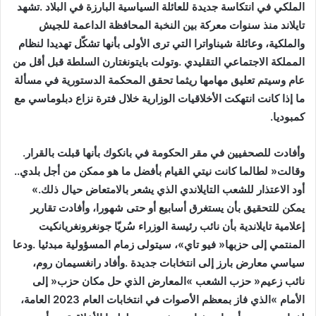
‬كمبوديا‭. ‬
وأفادت‭ ‬للصحفيين‭ ‬في‭ ‬مقر‭ ‬الحكومة‭ ‬في‭ ‬بانكوك‭ ‬بأنها‭ ‬قبلت‭ ‬بالقرار‭.
‬وقالت‭ ‬‮«‬لطالما‭ ‬كانت‭ ‬نيتي‭ ‬القيام‭ ‬بأفضل‭ ‬ما‭ ‬هو‭ ‬ممكن‭ ‬من‭ ‬أجل‭ ‬بلدي‭..
‬أود‭ ‬الاعتذار‭ ‬للشعب‭ ‬التايلاندي‭ ‬الذي‭ ‬يشعر‭ ‬بالامتعاض‭ ‬حيال‭ ‬ذلك‮»‬‭.