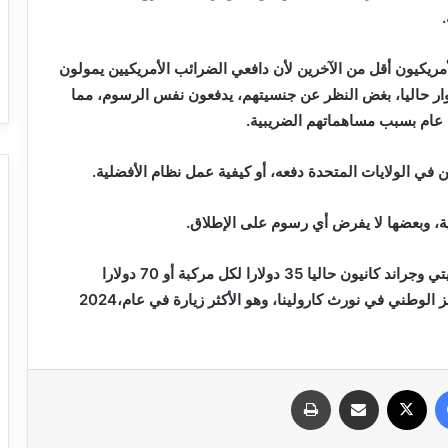
‬للتصريح‭ ‬السنوي،‭ ‬بينما‭ ‬يعد‭ ‬متنزه‭ ‬جريت‭ ‬سموكي‭ ‬ماونتنز‭ ‬الوطني‭ ‬في‭ ‬نورث‭ ‬كارولينا،‭ ‬وهو‭ ‬الأكثر‭ ‬زيارة‭ ‬في‭ ‬عام‭ ‬2024،‭
فيسبوك
X
مشاركة عبر البريد
طباعة