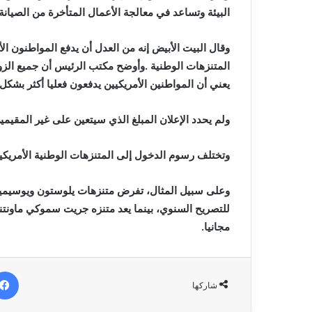
‬البيئة‭ ‬وتساعد‭ ‬في‭ ‬معالجة‭ ‬الأعمال‭ ‬المتأخرة‭ ‬من‭ ‬الصيانة‭. ‬
‬يعني‭ ‬أن‭ ‬المواطنين‭ ‬الأمريكيين‭ ‬يدفعون‭ ‬فعليا‭ ‬أكثر‭ ‬بشكل‭ ‬عام‭ ‬بسبب‭ ‬مساهماتهم‭ ‬الضريبية‭. ‬
ولم‭ ‬يحدد‭ ‬الإعلان‭ ‬المبلغ‭ ‬الذي‭ ‬سيتعين‭ ‬على‭ ‬غير‭ ‬المقيمين‭ ‬في‭ ‬الولايات‭ ‬المتحدة‭ ‬دفعه،‭ ‬أو‭ ‬كيفية‭ ‬عمل‭ ‬نظام‭ ‬الأفضلية‭. ‬
وتختلف‭ ‬رسوم‭ ‬الدخول‭ ‬إلى‭ ‬المتنزهات‭ ‬الوطنية‭ ‬الأمريكية،‭ ‬وبعضها‭ ‬لا‭ ‬يفرض‭ ‬أي‭ ‬رسوم‭ ‬على‭ ‬الإطلاق‭. ‬
‬مجانيا‭.‬
شاركها