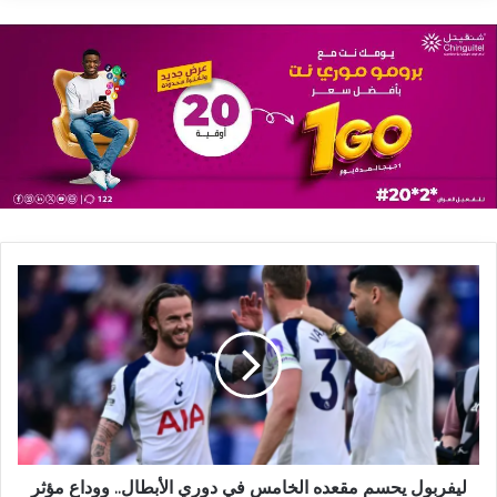
ليفربول يحسم مقعده الخامس في دوري الأبطال.. ووداع مؤثر