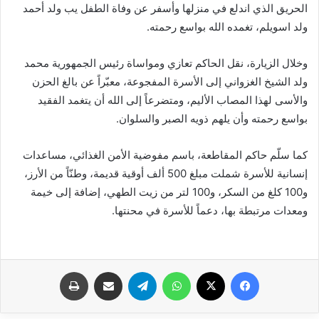
الحريق الذي اندلع في منزلها وأسفر عن وفاة الطفل يب ولد أحمد
ولد اسويلم، تغمده الله بواسع رحمته.
وخلال الزيارة، نقل الحاكم تعازي ومواساة رئيس الجمهورية محمد
ولد الشيخ الغزواني إلى الأسرة المفجوعة، معبّراً عن بالغ الحزن
والأسى لهذا المصاب الأليم، ومتضرعاً إلى الله أن يتغمد الفقيد
بواسع رحمته وأن يلهم ذويه الصبر والسلوان.
كما سلّم حاكم المقاطعة، باسم مفوضية الأمن الغذائي، مساعدات
إنسانية للأسرة شملت مبلغ 500 ألف أوقية قديمة، وطنّاً من الأرز،
و100 كلغ من السكر، و100 لتر من زيت الطهي، إضافة إلى خيمة
ومعدات مرتبطة بها، دعماً للأسرة في محنتها.
فيسبوك
X
واتساب
تيلقرام
مشاركة عبر البريد
طباعة