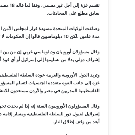
‬سابق‭ ‬مطلع‭ ‬على‭ ‬المحادثات‭.‬
‬مدة‭ ‬عامين‭. ‬لكن‭ ‬10‭ ‬دبلوماسيين‭ ‬قالوا‭ ‬إن‭ ‬الحكومات‭ ‬لا‭ ‬تزال‭ ‬مترددة‭ ‬في‭ ‬الالتزام‭ ‬بإرسال‭ ‬قوات‭. ‬
‬إشراف‭ ‬دولي‭ ‬بدلا‭ ‬من‭ ‬تسليمها‭ ‬إلى‭ ‬إسرائيل‭ ‬أو‭ ‬أي‭ ‬قوة‭ ‬أجنبية‭ ‬أخرى‭. ‬
‬الفلسطينية‭ ‬المدربين‭ ‬في‭ ‬مصر‭ ‬والأردن‭ ‬مستعدون‭ ‬للانتشار،‭ ‬لكن‭ ‬إسرائيل‭ ‬تعارض‭ ‬أي‭ ‬تدخل‭ ‬من‭ ‬السلطة‭ ‬الفلسطينية‭.‬
‬أبعد‭ ‬من‭ ‬وقف‭ ‬إطلاق‭ ‬النار‭.‬