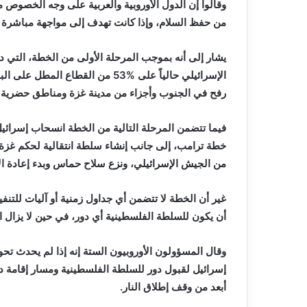
‬من‭ ‬حفظ‭ ‬السلام،‭ ‬وإذا‭ ‬كانت‭ ‬تهدف‭ ‬إلى‭ ‬مواجهة‭ ‬مباشرة‭ ‬مع‭ ‬حماس‭ ‬أو‭ ‬غيرها‭ ‬من‭ ‬الفصائل‭ ‬الفلسطينية‭. ‬
‬رفح‭ ‬في‭ ‬الجنوب‭ ‬وأجزاء‭ ‬من‭ ‬مدينة‭ ‬غزة‭ ‬ومناطق‭ ‬حضرية‭ ‬أخرى‭.‬
‬من‭ ‬الجيش‭ ‬الإسرائيلي،‭ ‬ونزع‭ ‬سلاح‭ ‬حماس‭ ‬وبدء‭ ‬إعادة‭ ‬الإعمار‭.‬
‬أن‭ ‬يكون‭ ‬للسلطة‭ ‬الفلسطينية‭ ‬أي‭ ‬دور،‭ ‬في‭ ‬حين‭ ‬لا‭ ‬يزال‭ ‬الغموض‭ ‬يكتنف‭ ‬القوة‭ ‬متعددة‭ ‬الجنسيات‭.‬
‬أبعد‭ ‬من‭ ‬وقف‭ ‬إطلاق‭ ‬النار‭.‬