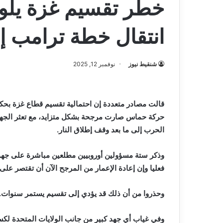
خطر تقسيم غزة يلوح
انتقال خطة ترامب إل
شنقيط نيوز
نوفمبر 12, 2025
‬الحرب‭ ‬إلى‭ ‬ما‭ ‬بعد‭ ‬وقف‭ ‬إطلاق‭ ‬النار‭.‬
‬فعليا‭ ‬وإن‭ ‬إعادة‭ ‬الإعمار‭ ‬من‭ ‬المرجح‭ ‬الآن‭ ‬أن‭ ‬تقتصر‭ ‬على‭ ‬المنطقة‭ ‬الخاضعة‭ ‬للسيطرة‭ ‬الإسرائيلية‭. ‬
وحذروا‭ ‬من‭ ‬أن‭ ‬ذلك‭ ‬قد‭ ‬يؤدي‭ ‬إلى‭ ‬تقسيم‭ ‬يستمر‭ ‬سنوات‭. ‬