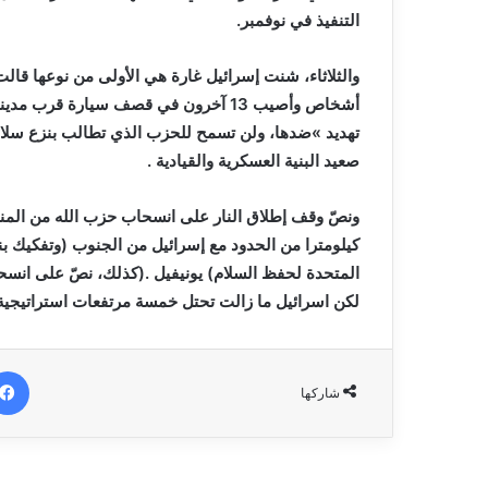
‬التنفيذ‭ ‬في‭ ‬نوفمبر‭. ‬
‬صعيد‭ ‬البنية‭ ‬العسكرية‭ ‬والقيادية‭. ‬
‬لكن‭ ‬اسرائيل‭ ‬ما‭ ‬زالت‭ ‬تحتل‭ ‬خمسة‭ ‬مرتفعات‭ ‬استراتيجية،‭ ‬يطالبها‭ ‬لبنان‭ ‬بالانسحاب‭ ‬منها‭. ‬
شاركها