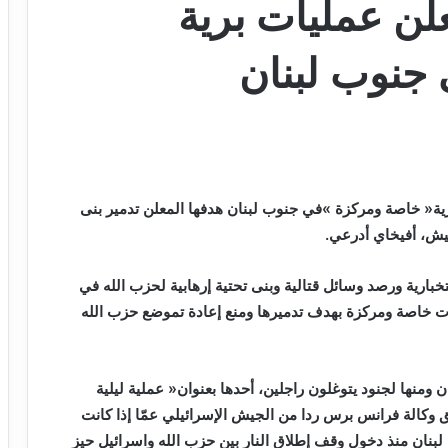
لن عمليات برية
جنوب لبنان