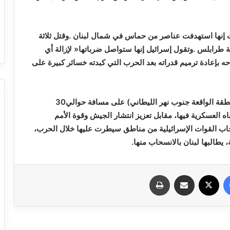
ونصّ‭ ‬وقف‭ ‬إطلاق‭ ‬النار‭ ‬على‭ ‬انسحاب‭ ‬حزب‭ ‬الله‭ ‬من‭ ‬المنطقة‭ ‬الواقعة‭ ‬جنوب‭ ‬نهر‭ ‬الليطاني‭ (‬على‭ ‬مسافة‭ ‬حوالي‭ ‬30‭
فيسبوك
X
مشاركة عبر البريد
طباعة