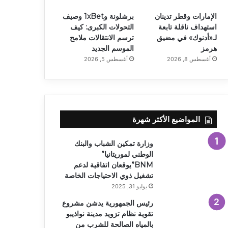
الإمارات وقطر تدينان
برشلونة و1xBet وصيف
استهداف ناقلة تابعة
التحولات الكبرى: كيف
لـ«أدنوك» في مضيق
ترسم الانتقالات ملامح
هرمز
الموسم الجديد
أغسطس 8, 2026
أغسطس 5, 2026
المواضيع الأكثر شهرة
وزارة تمكين الشباب والبنك
الوطني لموريتانيا”
BNM”يوقعان اتفاقية لدعم
تشغيل ذوي الاحتياجات الخاصة
يوليو 31, 2025
رئيس الجمهورية يدشن مشروع
تقوية نظام تزويد مدينة نواذيبو
بالمياه الصالحة للشرب من