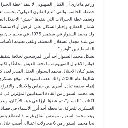
وزعم هاغاري أن الكيان الصهيوني لا ينفذ “خطة الجنرال
خططه الخاصة، والتي “تتبع القانون الدولي”، بحسب تعب
وتعتمد خطة الجنرالات التي ينفذها “جيش” الاحتلال ا
شمال القطاع، وإجبار السكان على الرحيل أو الاستسلا
من بلدة مجدل عسقلان المحتلة، وتلقى تعليمه الأساسي 
الفلسطينيين “أونروا”.
يشكل محمد السنوار أحد أبرز المرشحين لخلافة شقي
قوائم الاغتيال الصهيونية، ما دفعه للعيش محاطًا بالكث
يعتبر كيان الاحتلال محمد السنوار، العقل المدبر لعدد 
شاليط عام 2006، وذلك عقب استهداف موقع
إتمام صفقة تبادل أسرى بين حماس والاحتلال والإفراج
يعد محمد السنوار من القادة الميدانيين المؤثرين في
لكتائب “القسام”، ثم عضوًا بارزًا في هيئة الأركان، وي
العسكري للحركة، ما يجعله أحد أبرز الأسماء في فصائل
ويعد محمد السنوار، مهندس أنفاق غزة، إذ اضطلع بتنفي