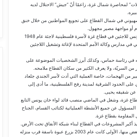
ات” لمحاصرة شمال غزة، زاعمًا أنّ “جيش” الاحتلال لديه
يره.
لصهيوني في شمال القطاع على تجويع المواطنين من خلال خنق
م أو مواجهة مصير مجهول.
ولد محمد السنوار في سبتمبر 1975، في مخيم خان يونس للاجئين في قطاع غزة لأسرة فلسطينية لاجئة عام 1948
في مدارس وكالة الأمم المتحدة لإغاثة وتشغيل اللاجئين
قه في رئاسة حماس، وكذلك أبرز الشخصيات الموضوعة على
ير من السريّة، ولا يعرف الكثير من سكان القطاع ملامحه.
كبير من الهجمات، خاصة العملية التي أدت لأسر الجندي جلعاد
 عسكري على الحدود الشرقية لمدينة رفح الفلسطينية، ما أدى إلى
 عن شقيقه يحيى.
 قطاع غزة، وشغل في الماضي منصب قائد لواء خان يونس التابع
عد المسؤول عن جميع الأنشطة العملياتية لكتائب القسام، الجناح
 المقاومة بقطاع غزة.
ذ أكبر المشروعات في القطاع لبناء شبكة الأنفاق تحت الأرض.
نجا محمد السنوار من 6 محاولات اغتيال، أُصيب خلال بعض منها، الأولى كانت عام 2003 بزرع عبوة ناسفة قرب منزله