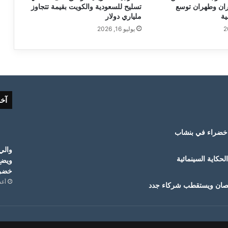
ران وطهران توسع
تسليح للسعودية والكويت بقيمة تتجاوز
ية
ملياري دولار
يوليو 16, 2026
آخ
خضراء في بنشاب
والي
حكاية السينمائية
ويضع
خضرا
أغسط
قمصان ويستقطب شركاء جدد