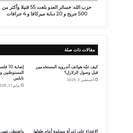
حزب الله: خسائر العدو بلغت 55 قتيلا وأكثر من
500 جريح و 20 دبابة ميركافا و 4 جرافات
مقالات ذات صلة
كيف تنبّه هواتف أندرويد المستخدمين
إصابة 0
قبل وصول الزلازل؟
المستوطنين و
نابلس
أغسطس 3, 2026
يوليو 31, 2026
الاعتداء على امرأة مسلمة أمام طفلها
واشنطن تنهي ا