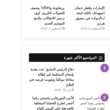
الإمارات وقطر تدينان
برشلونة و1xBet وصيف
استهداف ناقلة تابعة
التحولات الكبرى: كيف
لـ«أدنوك» في مضيق
ترسم الانتقالات ملامح
هرمز
الموسم الجديد
أغسطس 8, 2026
أغسطس 5, 2026
المواضيع الأكثر شهرة
دفاع الرئيس السابق: نندد بشدة
بإمعان المحكمة في إطالة
معاناة موكلنا وتفويت فرصه في
العلاج
يناير 19, 2025
الأمن الموريتاني يخصص رقما
أخضر لطرح القضايا المتعلقة
بالشرطة على المدير العام