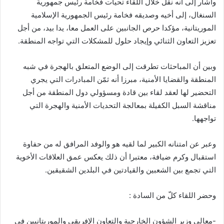
وأشار إلى أنه نقل خلال اللقاء تحيات فخامة رئيس جمهورية
السنغال، إلى أخيه وصديقه فخامة رئيس الجمهورية الإسلامية
الموريتانية، مؤكدا حرص الجانبين على العمل معا، يدا بيد، من أجل
تعزيز التعاون الثنائي وإيجاد حلول للمشكلات التي تواجه المنطقة.
وبين أن المباحثات تطرقت إلى الوضع المتعلق بالهجرة في شبه
المنطقة والقضايا الأمنية، مبرزا أنه ثمّن المبادرات التي يجري
التحضير لها لعقد لقاء بين قادة ومسؤولي دول المنطقة من أجل
مناقشة السبل الكفيلة بمعالجة التحديات الأمنية والهجرة التي
تواجهها.
وعبر عن امتنانه الكبير لما لقيه هو والوفد المرافق له من حفاوة
استقبال وكرم ضيافة، معتبرا أن ذلك يعكس عمق العلاقات الأخوية
التي تجمع بين الشعبين والقيادتين في البلدين الشقيقين.
وحضر اللقاء كلّ من السادة :
-معالي وزير الشؤون الخارجية والتعاون الإفريقي والموريتانيين في