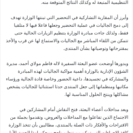
التنظيمية المتبعة له وكذلك النتائج المتوقعة منه.
وأبرز أن المقاربة التشاركية في التحضير التي تبنتها الوزارة تهدف
إلى دمج الجاليات في عملية التحضير وجعلها فاعلا فيها لا متلقيا
فقط، ولذلك جاءت مبادرة الوزارة بتنظيم الزيارات الحالية حتى
تتمكن من اللقاء المباشر مع الجاليات والاستماع لها عن قرب والأخذ
بمقترحاتها وتوصياتها بشأن المنتدى.
وبدورها أوضحت عضو البعثة السفيرة لاله فاطم مولاي أحمد، مديرة
الشؤون الإدارية بالوزارة أهمية مواكبة الجاليات لهذه المبادرة
والمشاركة في تجسيدها، داعية الحضور وخاصة قادة الجالية ورؤساء
مكاتبها ومنظماتها إلى جعل المنتدى حدثا استثنائيا للجاليات يشخص
مشاكلها وينتج الحلول المناسبة لها.
وبعد مداخلات أعضاء البعثة، فتح النقاش أمام المشاركين في
الاجتماع الذين تفاعلوا مع المداخلات والعروض، وتقدموا بجملة من
الاقتراحات والأفكار ذات الصلة بالمنتدى، مطالبين بأن تتخذ الوزارة
كافة الإجراءات التي تمكن من تنظيم ناجح ومحكم لهذا الحدث الأول