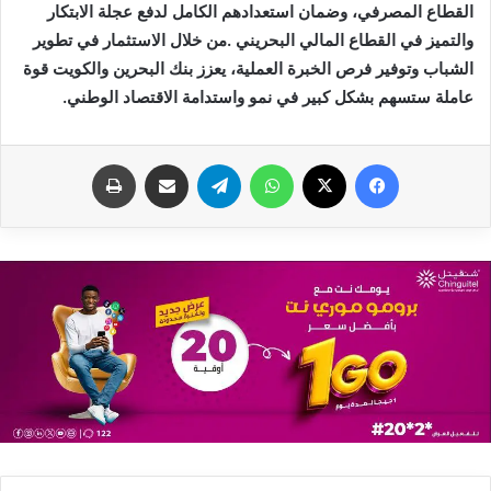
‬عاملة‭ ‬ستسهم‭ ‬بشكل‭ ‬كبير‭ ‬في‭ ‬نمو‭ ‬واستدامة‭ ‬الاقتصاد‭ ‬الوطني‭.‬
فيسبوك
X
واتساب
تيلقرام
مشاركة عبر البريد
طباعة