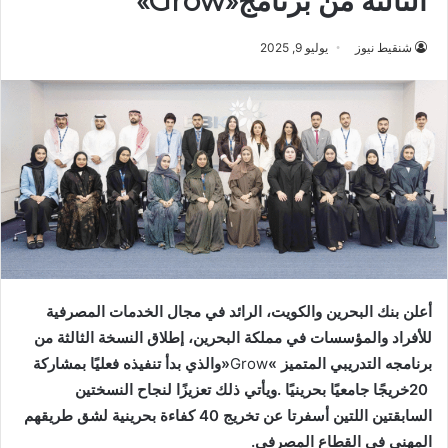
الثالثة من برنامج«Grow»
شنقيط نيوز
يوليو 9, 2025
‬برنامجه‭ ‬التدريبي‭ ‬المتميز‮«‬
Grow
‬المهني‭ ‬في‭ ‬القطاع‭ ‬المصرفي‭.‬