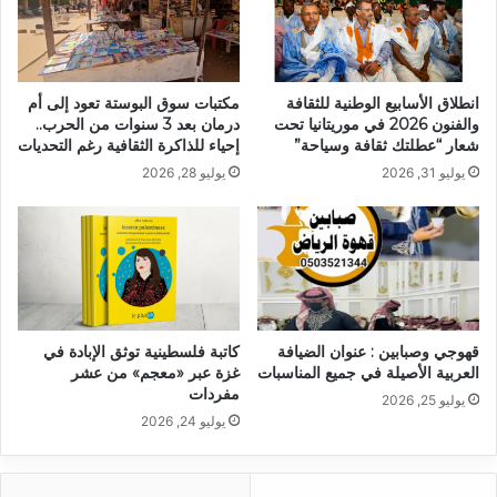
انطلاق الأسابيع الوطنية للثقافة
مكتبات سوق البوستة تعود إلى أم
والفنون 2026 في موريتانيا تحت
درمان بعد 3 سنوات من الحرب..
شعار “عطلتك ثقافة وسياحة”
إحياء للذاكرة الثقافية رغم التحديات
يوليو 31, 2026
يوليو 28, 2026
قهوجي وصبابين : عنوان الضيافة
كاتبة فلسطينية توثق الإبادة في
العربية الأصيلة في جميع المناسبات
غزة عبر «معجم» من عشر
مفردات
يوليو 25, 2026
يوليو 24, 2026