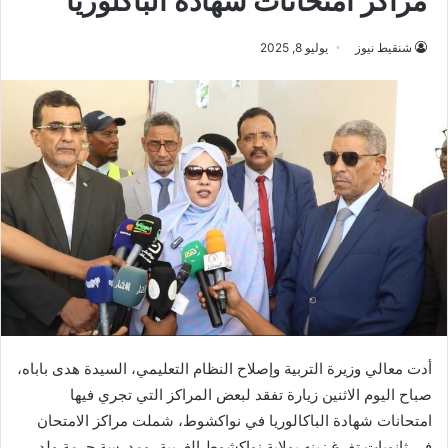
مراكز امتحانات شهادة الباكلوريا
شنقيط نيوز
يوليو 8, 2025
أدت معالي وزيرة التربية وإصلاح النظام التعليمي، السيدة هدى باباه،
صباح اليوم الاثنين زيارة تفقد لبعض المراكز التي تجري فيها
امتحانات شهادة الباكالوريا في نواكشوط، شملت مراكز الامتحان
في ثانويات تفرغ زينه بولاية نواكشوط الغربية، ومدرسة حرمة ولد